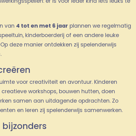
rkingsspellen: er is voor ieder kind iets leuks te
en van
4 tot en met 6 jaar
plannen we regelmatig
speeltuin, kinderboerderij of een andere leuke
 Op deze manier ontdekken zij spelenderwijs
.
creëren
ruimte voor creativiteit en avontuur. Kinderen
creatieve workshops, bouwen hutten, doen
werken samen aan uitdagende opdrachten. Zo
lenten en leren zij spelenderwijs samenwerken.
s bijzonders