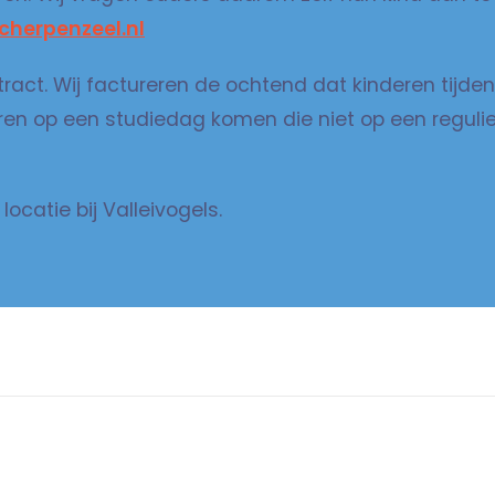
cherpenzeel.nl
tract. Wij factureren de ochtend dat kinderen tijd
eren op een studiedag komen die niet op een regul
atie bij Valleivogels.