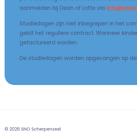
aanmelden bij Dean of Lotte via
info@snos
Studiedagen zijn niet inbegrepen in het con
geldt het reguliere contract. Wanneer kind
gefactureerd worden.
De studiedagen worden opgevangen op de loc
© 2026 SNO Scherpenzeel