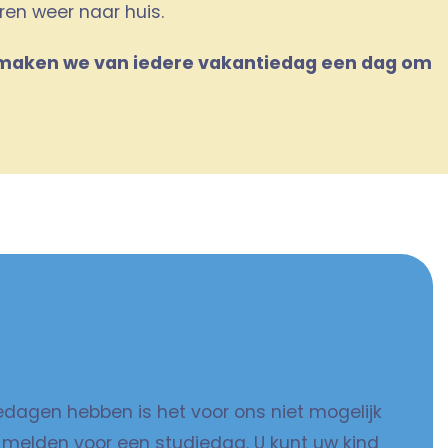
ren weer naar huis.
 maken we van iedere vakantiedag een dag om
edagen hebben is het voor ons niet mogelijk
 melden voor een studiedag. U kunt uw kind