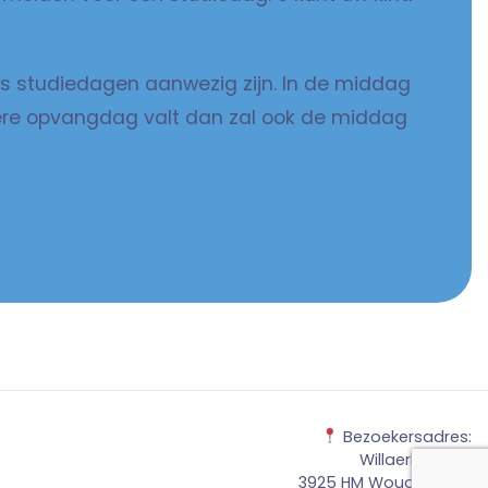
ens studiedagen aanwezig zijn. In de middag
iere opvangdag valt dan zal ook de middag
Bezoekersadres:
Willaerlaan 123
3925 HM Woudenberg