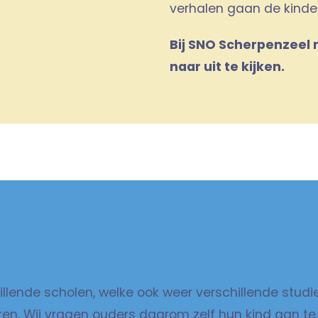
verhalen gaan de kinde
Bij SNO Scherpenzeel
naar uit te kijken.
llende scholen, welke ook weer verschillende studi
en. Wij vragen ouders daarom zelf hun kind aan te